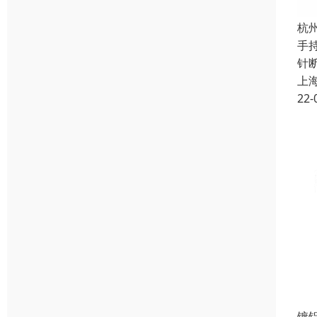
杭
手
针
上
22-
镀