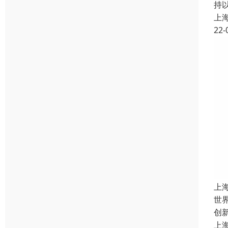
持
上
22-
上
世界
创
上