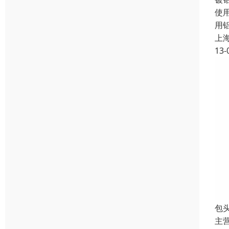
使
用
上
13-
包
主