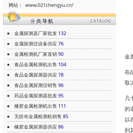
网站：
www.021chengyu.cn/
金属探测器厂家批发
132
金属探测仪设备供应
76
金属检测机厂家直销
90
金
食品金属检测机出售
104
在
食品金属探测器供应
78
取
食品金属探测仪销售
96
药品金属探测器批发
95
几
橡胶金属检测机出售
111
的
无纺布金属检测机销售
85
以
橡胶金属探测器供应
86
到