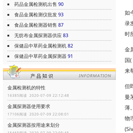
药品金属检测机出售
90
如
食品金属检测仪批发
93
录
食品金属检测器销售
87
时
无纺布金属探测器供应
83
保健品中草药金属检测机
82
金属
保健品中草药金属探测器
91
国
来
但
金属检测机的特性
16385阅读 2020-07-09 22:12:48
曼
金属探测器使用要求
薄
17106阅读 2020-07-09 22:08:01
物
金属探测器按用途来划分
(S
16465阅读 2020-07-09 22:05:45