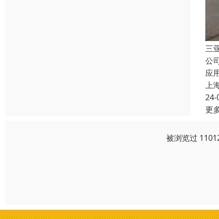
三
公
应
上
24-
更
被浏览过 110