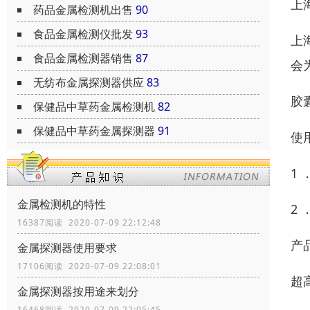
上
药品金属检测机出售
90
食品金属检测仪批发
93
上
食品金属检测器销售
87
会
无纺布金属探测器供应
83
胶
保健品中草药金属检测机
82
保健品中草药金属探测器
91
使
1
金属检测机的特性
2
16387阅读 2020-07-09 22:12:48
产
金属探测器使用要求
17106阅读 2020-07-09 22:08:01
超
金属探测器按用途来划分
16468阅读 2020-07-09 22:05:45