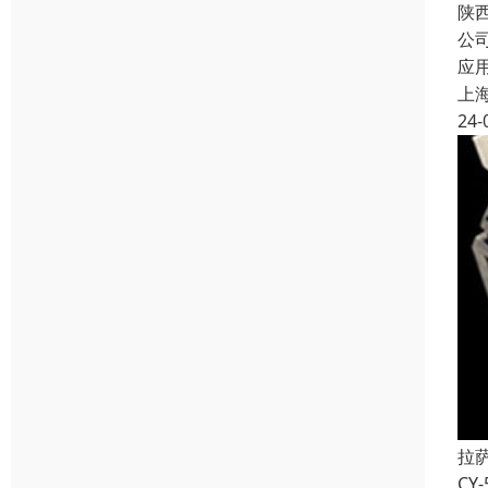
陕
公
应
上
24-
拉
C