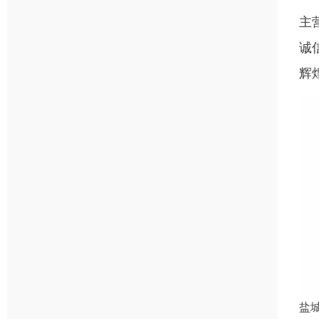
主
诚
辉煌
盐