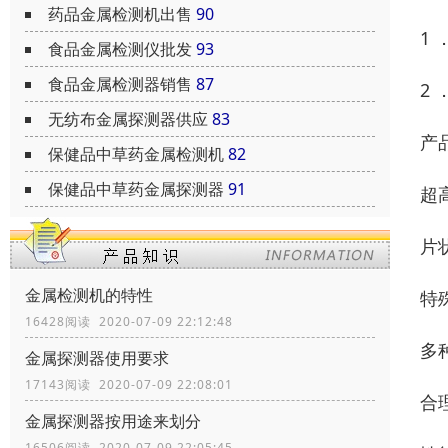
药品金属检测机出售
90
1
食品金属检测仪批发
93
食品金属检测器销售
87
2
无纺布金属探测器供应
83
产
保健品中草药金属检测机
82
保健品中草药金属探测器
91
超
片
金属检测机的特性
特
16428阅读 2020-07-09 22:12:48
多
金属探测器使用要求
17143阅读 2020-07-09 22:08:01
合
金属探测器按用途来划分
16506阅读 2020-07-09 22:05:45