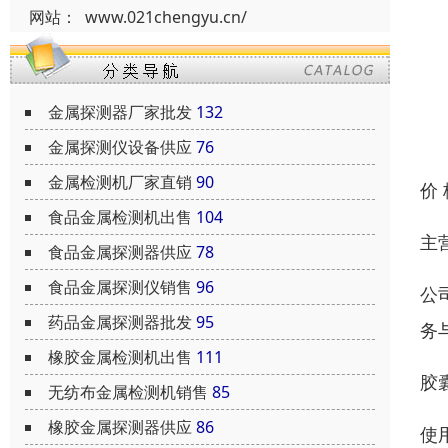
网站：
www.021chengyu.cn/
金属探测器厂家批发
132
金属探测仪设备供应
76
金属检测机厂家直销
90
价
食品金属检测机出售
104
主
食品金属探测器供应
78
食品金属探测仪销售
96
公
药品金属探测器批发
95
务
橡胶金属检测机出售
111
胶
无纺布金属检测机销售
85
橡胶金属探测器供应
86
使