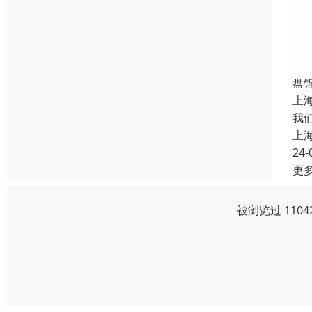
盘
上
我
上
24-
更
被浏览过 110