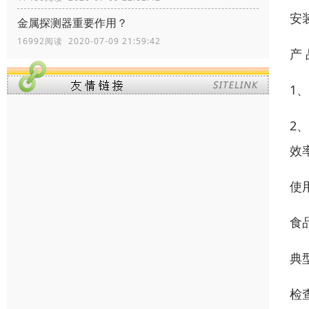
安
金属探测器重要作用？
16992阅读 2020-07-09 21:59:42
产 
1
2
效
使
食
典
检