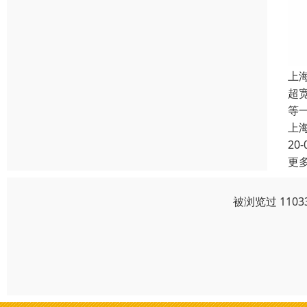
上
超
等
上
20-
更
被浏览过 110