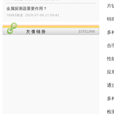
片
金属探测器重要作用？
16983阅读 2020-07-09 21:59:42
特
多
合
性
应
通
多
检