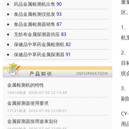
重
药品金属检测机出售
90
区
食品金属检测仪批发
93
食品金属检测器销售
87
1
无纺布金属探测器供应
83
机
保健品中草药金属检测机
82
2
保健品中草药金属探测器
91
目
统
金属检测机的特性
3
16410阅读 2020-07-09 22:12:48
剔
金属探测器使用要求
17131阅读 2020-07-09 22:08:01
C
金属探测器按用途来划分
用
16490阅读 2020-07-09 22:05:45