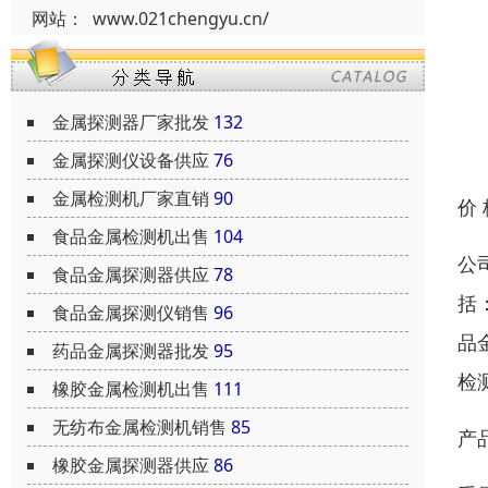
网站：
www.021chengyu.cn/
金属探测器厂家批发
132
金属探测仪设备供应
76
金属检测机厂家直销
90
价
食品金属检测机出售
104
公
食品金属探测器供应
78
括
食品金属探测仪销售
96
品
药品金属探测器批发
95
检
橡胶金属检测机出售
111
无纺布金属检测机销售
85
产
橡胶金属探测器供应
86